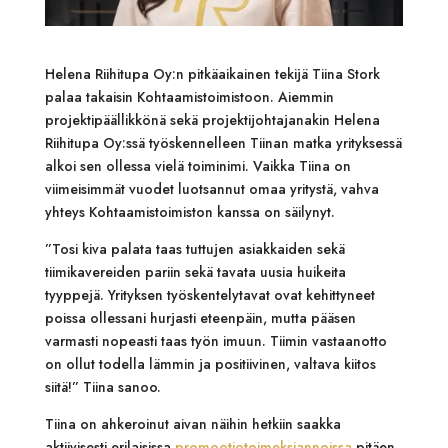
Helena Riihitupa Oy:n pitkäaikainen tekijä Tiina Stork
palaa takaisin Kohtaamistoimistoon. Aiemmin
projektipäällikkönä sekä projektijohtajanakin Helena
Riihitupa Oy:ssä työskennelleen Tiinan matka yrityksessä
alkoi sen ollessa vielä toiminimi. Vaikka Tiina on
viimeisimmät vuodet luotsannut omaa yritystä, vahva
yhteys Kohtaamistoimiston kanssa on säilynyt.
”Tosi kiva palata taas tuttujen asiakkaiden sekä
tiimikavereiden pariin sekä tavata uusia huikeita
tyyppejä. Yrityksen työskentelytavat ovat kehittyneet
poissa ollessani hurjasti eteenpäin, mutta pääsen
varmasti nopeasti taas työn imuun. Tiimin vastaanotto
on ollut todella lämmin ja positiivinen, valtava kiitos
siitä!” Tiina sanoo.
Tiina on ahkeroinut aivan näihin hetkiin saakka
aktiivisesti erilaisissa
promootiotoimeksiannoissa
pitäen