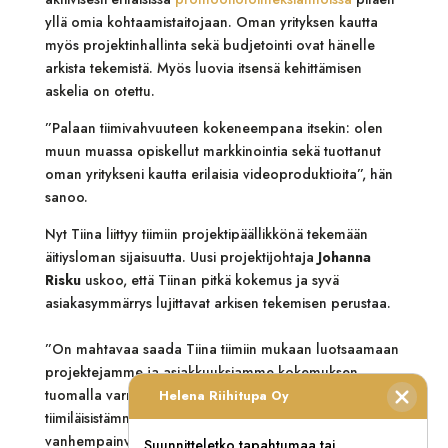
yllä omia kohtaamistaitojaan. Oman yrityksen kautta
myös projektinhallinta sekä budjetointi ovat hänelle
arkista tekemistä. Myös luovia itsensä kehittämisen
askelia on otettu.
”Palaan tiimivahvuuteen kokeneempana itsekin: olen
muun muassa opiskellut markkinointia sekä tuottanut
oman yritykseni kautta erilaisia videoproduktioita”, hän
sanoo.
Nyt Tiina liittyy tiimiin projektipäällikkönä tekemään
äitiysloman sijaisuutta. Uusi projektijohtaja
Johanna
Risku
uskoo, että Tiinan pitkä kokemus ja syvä
asiakasymmärrys lujittavat arkisen tekemisen perustaa.
”On mahtavaa saada Tiina tiimiin mukaan luotsaamaan
projektejamme ja asiakkuuksiamme kokemuksen
tuomalla varmuudella sillä välin, kun osa
Helena Riihitupa Oy
tiimiläisistämme keskittyvät muihin tärkeisiin tehtäviin
vanhempainvapaiden aikana. Tiinan historia Helena
Suunnitteletko tapahtumaa tai