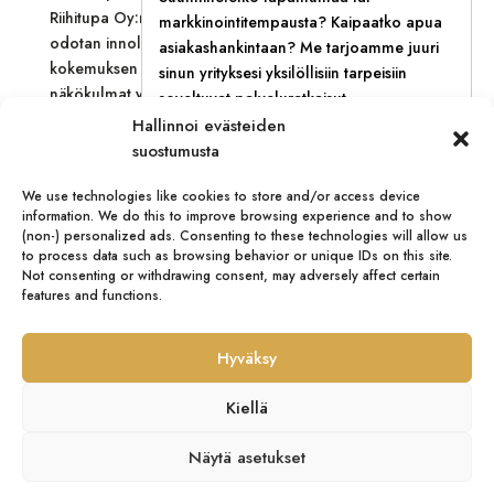
Riihitupa Oy:n kanssa on pitkä ja monipuolinen, ja
markkinointitempausta? Kaipaatko apua
odotan innolla, että pääsemme yhdistämään Tiinan
asiakashankintaan? Me tarjoamme juuri
kokemuksen ja uusien tiimiläistemme raikkaat
sinun yrityksesi yksilöllisiin tarpeisiin
näkökulmat yhä paremmaksi projektien johtamisen
soveltuvat palveluratkaisut.
kokonaisuudeksi”, Johanna sanoo.
Hallinnoi evästeiden
Myynti:
+358 400 767 571
suostumusta
Myös operatiivinen johtaja
Elisa Karimo
ottaa
kokeneen tekijän vastaan lämmöllä.
We use technologies like cookies to store and/or access device
Nimi / Yritys
(Pakollinen)
information. We do this to improve browsing experience and to show
(non-) personalized ads. Consenting to these technologies will allow us
”Kun itse tulin yritykseen 5 vuotta takaperin, Tiina oli
to process data such as browsing behavior or unique IDs on this site.
Helena Riihitupa Oy:llä jo töissä. Opin häneltä valtavasti
Not consenting or withdrawing consent, may adversely affect certain
tästä alasta, ja on ihana saada hänet nyt takaisin
features and functions.
Sähköposti
(Pakollinen)
tiimiin!”, Elisa iloitsee.
Hyväksy
Puhelin
(Pakollinen)
Kiellä
© Helena Riihitupa Oy. Mainostoimisto Kreit.
Sulje
Näytä asetukset
Tietosuojaseloste