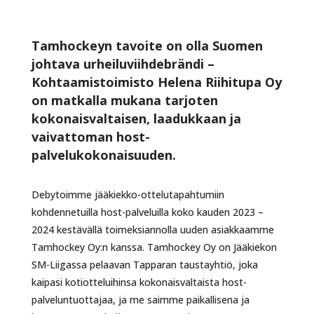
Tamhockeyn tavoite on olla Suomen
johtava urheiluviihdebrändi –
Kohtaamistoimisto Helena Riihitupa Oy
on matkalla mukana tarjoten
kokonaisvaltaisen, laadukkaan ja
vaivattoman host-
palvelukokonaisuuden.
Debytoimme jääkiekko-ottelutapahtumiin
kohdennetuilla host-palveluilla koko kauden 2023 –
2024 kestävällä toimeksiannolla uuden asiakkaamme
Tamhockey Oy:n kanssa. Tamhockey Oy on Jääkiekon
SM-Liigassa pelaavan Tapparan taustayhtiö, joka
kaipasi kotiotteluihinsa kokonaisvaltaista host-
palveluntuottajaa, ja me saimme paikallisena ja