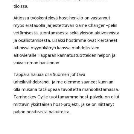
tiloissa.
Aitiossa työskentelevä host-henkilö on vastannut
myös erätauolla järjestettävän Game Changer –pelin
vetämisestä, juontamisesta sekä yleisön aktivoinnista
ja osallistamisesta. Lisäksi hostimme ovat kiertäneet
aitioissa myyntikärryn kanssa mahdollistaen
aitiovieraille Tapparan kannatustuotteiden helpon ja
vaivattoman hankinnan.
Tappara haluaa olla Suomen johtava
urheiluviihdebrändi, ja me olemme saaneet kunnian
olla mukana tätä upeaa tavoitetta mahdollistamassa.
Tamhockey Oy:lle tuottamamme host-palvelu on ollut
mittavin yksittäinen host-projekti, ja se on niittänyt
paljon positiivista palautetta.