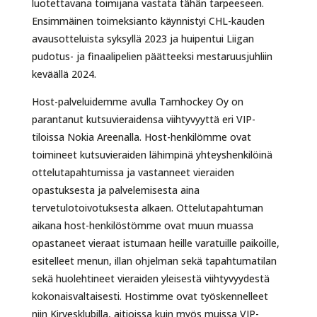
luotettavana toimijana vastata tähän tarpeeseen.
Ensimmäinen toimeksianto käynnistyi CHL-kauden
avausotteluista syksyllä 2023 ja huipentui Liigan
pudotus- ja finaalipelien päätteeksi mestaruusjuhliin
keväällä 2024.
Host-palveluidemme avulla Tamhockey Oy on
parantanut kutsuvieraidensa viihtyvyyttä eri VIP-
tiloissa Nokia Areenalla. Host-henkilömme ovat
toimineet kutsuvieraiden lähimpinä yhteyshenkilöinä
ottelutapahtumissa ja vastanneet vieraiden
opastuksesta ja palvelemisesta aina
tervetulotoivotuksesta alkaen. Ottelutapahtuman
aikana host-henkilöstömme ovat muun muassa
opastaneet vieraat istumaan heille varatuille paikoille,
esitelleet menun, illan ohjelman sekä tapahtumatilan
sekä huolehtineet vieraiden yleisestä viihtyvyydestä
kokonaisvaltaisesti. Hostimme ovat työskennelleet
niin Kirvesklubilla, aitioissa kuin myös muissa VIP-