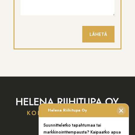
LÄHETÄ
Helena Riihitupa Oy
Suunnitteletko tapahtumaa tai
Kansikatu 1B t1
markkinointitempausta? Kaipaatko apua
33100 Tampere