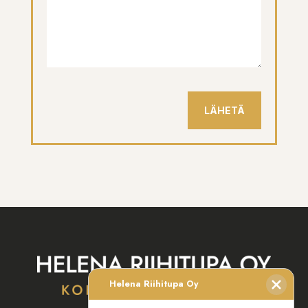
LÄHETÄ
Helena Riihitupa Oy