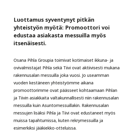
Luottamus syventynyt pitkän
yhteistyön myötä: Promoottori voi
edustaa asiakasta messuilla myös
itsenäisesti.
Osana Pihla Groupia toimivat kotimaiset ikkuna- ja
ovivalmistajat Pihla sekä Tiivi ovat aktiivisesti mukana
rakennusalan messuilla joka vuosi. Jo useamman
vuoden kestäneen yhteistyömme aikana
promoottorimme ovat päässeet kohtaamaan Pihlan
ja Tiivin asiakkaita valtakunnallisesti niin rakennusalan
messuilla kuin Asuntomessuillakin. Rakennusalan
messujen lisäksi Pihla ja Tiivi ovat edustaneet myös
muissa tapahtumissa, kuten rekrymessuilla ja
esimerkiksi jääkiekko-otteluissa.