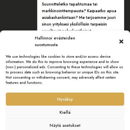
Suunnitteletko tapahtumaa tai
Kansikatu 1B t1
markkinointitempausta? Kaipaatko apua
33100 Tampere
asiakashankintaan? Me tarjoamme juuri
sinun yrityksesi yksilöllisiin tarpeisiin
soveltuvat palveluratkaisut.
Hallinnoi evästeiden
Myynti:
+358 400 767 571
YHTEYSTIEDOT
suostumusta
We use technologies like cookies to store and/or access device
Nimi / Yritys
(Pakollinen)
information. We do this to improve browsing experience and to show
(non-) personalized ads. Consenting to these technologies will allow us
to process data such as browsing behavior or unique IDs on this site.
Not consenting or withdrawing consent, may adversely affect certain
features and functions.
Sähköposti
(Pakollinen)
Hyväksy
Puhelin
(Pakollinen)
Kiellä
© Helena Riihitupa Oy. Mainostoimisto Kreit.
Sulje
Näytä asetukset