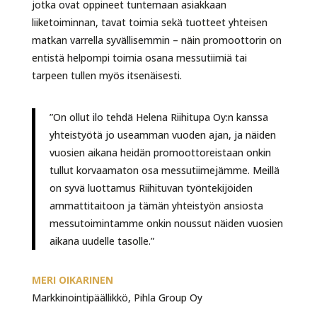
jotka ovat oppineet tuntemaan asiakkaan
liiketoiminnan, tavat toimia sekä tuotteet yhteisen
matkan varrella syvällisemmin – näin promoottorin on
entistä helpompi toimia osana messutiimiä tai
tarpeen tullen myös itsenäisesti.
”On ollut ilo tehdä Helena Riihitupa Oy:n kanssa
yhteistyötä jo useamman vuoden ajan, ja näiden
vuosien aikana heidän promoottoreistaan onkin
tullut korvaamaton osa messutiimejämme. Meillä
on syvä luottamus Riihituvan työntekijöiden
ammattitaitoon ja tämän yhteistyön ansiosta
messutoimintamme onkin noussut näiden vuosien
aikana uudelle tasolle.”
MERI OIKARINEN
Markkinointipäällikkö, Pihla Group Oy