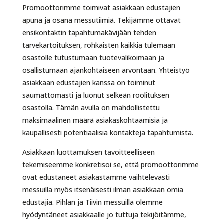
Promoottorimme toimivat asiakkaan edustajien
apuna ja osana messutiimiä. Tekijämme ottavat
ensikontaktin tapahtumakävijään tehden
tarvekartoituksen, rohkaisten kaikkia tulemaan
osastolle tutustumaan tuotevalikoimaan ja
osallistumaan ajankohtaiseen arvontaan. Yhteistyö
asiakkaan edustajien kanssa on toiminut
saumattomasti ja luonut selkeän roolituksen
osastolla. Tämän avulla on mahdollistettu
maksimaalinen määrä asiakaskohtaamisia ja
kaupallisesti potentiaalisia kontakteja tapahtumista.
Asiakkaan luottamuksen tavoitteelliseen
tekemiseemme konkretisoi se, että promoottorimme
ovat edustaneet asiakastamme vaihtelevasti
messuilla myös itsenäisesti ilman asiakkaan omia
edustajia. Pihlan ja Tiivin messuilla olemme
hyödyntäneet asiakkaalle jo tuttuja tekijöitämme,