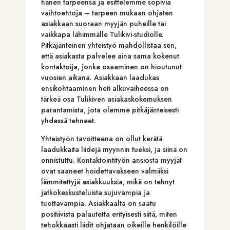
hänen tarpeensa ja esittelemme sopivia
vaihtoehtoja – tarpeen mukaan ohjaten
asiakkaan suoraan myyjän puheille tai
vaikkapa lähimmälle Tulikivi-studiolle.
Pitkäjänteinen yhteistyö mahdollistaa sen,
että asiakasta palvelee aina sama kokenut
kontaktoija, jonka osaaminen on hioutunut
vuosien aikana. Asiakkaan laadukas
ensikohtaaminen heti alkuvaiheessa on
tärkeä osa Tulikiven asiakaskokemuksen
parantamista, jota olemme pitkäjänteisesti
yhdessä tehneet.
Yhteistyön tavoitteena on ollut kerätä
laadukkaita liidejä myynnin tueksi, ja siinä on
onnistuttu. Kontaktointityön ansiosta myyjät
ovat saaneet hoidettavakseen valmiiksi
lämmitettyjä asiakkuuksia, mikä on tehnyt
jatkokeskusteluista sujuvampia ja
tuottavampia. Asiakkaalta on saatu
positiivista palautetta erityisesti siitä, miten
tehokkaasti liidit ohjataan oikeille henkilöille