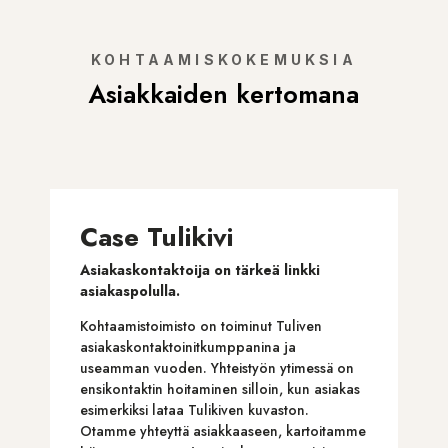
KOHTAAMISKOKEMUKSIA
Asiakkaiden kertomana
Case Tulikivi
Asiakaskontaktoija on tärkeä linkki
asiakaspolulla.
Kohtaamistoimisto on toiminut Tuliven
asiakaskontaktoinitkumppanina ja
useamman vuoden. Yhteistyön ytimessä on
ensikontaktin hoitaminen silloin, kun asiakas
esimerkiksi lataa Tulikiven kuvaston.
Otamme yhteyttä asiakkaaseen, kartoitamme