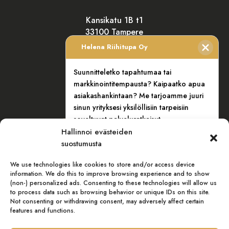
Kansikatu 1B t1
33100 Tampere
Helena Riihitupa Oy
Suunnitteletko tapahtumaa tai
YHTEYSTIEDOT
markkinointitempausta? Kaipaatko apua
asiakashankintaan? Me tarjoamme juuri
sinun yrityksesi yksilöllisiin tarpeisiin
soveltuvat palveluratkaisut.
Hallinnoi evästeiden
Myynti:
+358 400 767 571
suostumusta
We use technologies like cookies to store and/or access device
Nimi / Yritys
(Pakollinen)
information. We do this to improve browsing experience and to show
(non-) personalized ads. Consenting to these technologies will allow us
to process data such as browsing behavior or unique IDs on this site.
Not consenting or withdrawing consent, may adversely affect certain
features and functions.
Sähköposti
(Pakollinen)