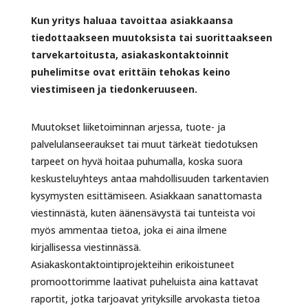
Kun yritys haluaa tavoittaa asiakkaansa
tiedottaakseen muutoksista tai suorittaakseen
tarvekartoitusta, asiakaskontaktoinnit
puhelimitse ovat erittäin tehokas keino
viestimiseen ja tiedonkeruuseen.
Muutokset liiketoiminnan arjessa,
tuote- ja
palvelulanseeraukset tai muut tärkeät tiedotuksen
tarpeet on hyvä hoitaa
puhumalla, koska suora
keskusteluyhteys antaa mahdollisuuden tarkentavien
kysymysten esittämiseen. Asiakkaan sanattomasta
viestinnästä, kuten äänensävystä
tai tunteista voi
myös ammentaa tietoa, joka ei aina ilmene
kirjallisessa viestinnässä.
Asiakaskontaktointiprojekteihin erikoistuneet
promoottorimme laativat puheluista
aina kattavat
raportit, jotka tarjoavat yrityksille arvokasta tietoa