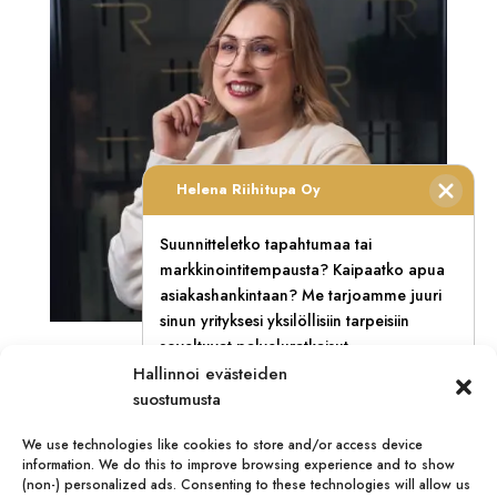
Helena Riihitupa Oy
Suunnitteletko tapahtumaa tai
markkinointitempausta? Kaipaatko apua
asiakashankintaan? Me tarjoamme juuri
sinun yrityksesi yksilöllisiin tarpeisiin
soveltuvat palveluratkaisut.
Johanna Risku Helena Riihitupa Oy:n
Hallinnoi evästeiden
projektijohtajaksi: ”Koen omassa työssäni eniten
Myynti:
+358 400 767 571
merkityksellisyyttä, kun saan kulkea tiimini
suostumusta
rinnalla”
loka 28, 2025
We use technologies like cookies to store and/or access device
Nimi / Yritys
(Pakollinen)
information. We do this to improve browsing experience and to show
(non-) personalized ads. Consenting to these technologies will allow us
Kohtaamistoimisto ottaa uuden strategisen askeleen