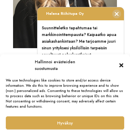
Helena Riihitupa Oy
Suunnitteletko tapahtumaa tai
markkinointitempausta? Kaipaatko apua
asiakashankintaan? Me tarjoamme juuri
sinun yrityksesi yksilöllisiin tarpeisiin
soveltuvat palveluratkaisut.
Projektiassistentti Julia palasi kesäksi
Hallinnoi evästeiden
kohtaamistoimistoon – Vaihto-opinnot
Myynti:
+358 400 767 571
syvensivät ymmärrystä kaupallisen alan
suostumusta
toimintakulttuurista
heinä 12, 2024
We use technologies like cookies to store and/or access device
Nimi / Yritys
(Pakollinen)
information. We do this to improve browsing experience and to show
(non-) personalized ads. Consenting to these technologies will allow us
Viime kesänä projektiassistenttina debytoinut Julia
to process data such as browsing behavior or unique IDs on this site.
Podkolina työskentelee tänäkin vuonna
Not consenting or withdrawing consent, may adversely affect certain
kohtaamistoimiston kesätyöntekijänä. Siinä missä
features and functions.
Sähköposti
(Pakollinen)
edeltävä kesä piti sisällään paljon promootiotyötä
tapahtumakentillä, tänä kesänä Julian työ painottuu
Hyväksy
voimakkaammin...