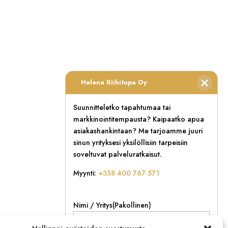
Helena Riihitupa Oy
Suunnitteletko tapahtumaa tai
markkinointitempausta? Kaipaatko apua
asiakashankintaan? Me tarjoamme juuri
sinun yrityksesi yksilöllisiin tarpeisiin
soveltuvat palveluratkaisut.
Myynti:
+358 400 767 571
Nimi / Yritys
(Pakollinen)