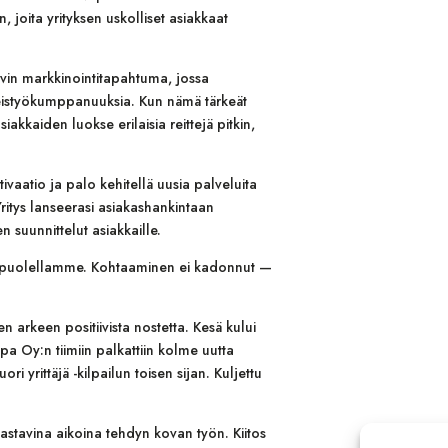
joita yrityksen uskolliset asiakkaat
ävin markkinointitapahtuma, jossa
teistyökumppanuuksia. Kun nämä tärkeät
kaiden luokse erilaisia reittejä pitkin,
ivaatio ja palo kehitellä uusia palveluita
ritys lanseerasi asiakashankintaan
n suunnittelut asiakkaille.
i puolellamme. Kohtaaminen ei kadonnut —
sen arkeen positiivista nostetta. Kesä kului
a Oy:n tiimiin palkattiin kolme uutta
i yrittäjä -kilpailun toisen sijan. Kuljettu
aastavina aikoina tehdyn kovan työn. Kiitos