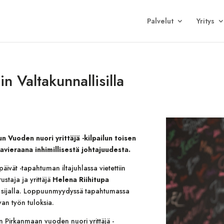
Palvelut
Yritys
in Valtakunnallisilla
n Vuoden nuori yrittäjä -kilpailun toisen
javieraana inhimillisestä johtajuudesta.
päivät -tapahtuman iltajuhlassa vietettiin
ustaja ja yrittäjä
Helena Riihitupa
lla sijalla. Loppuunmyydyssä tapahtumassa
ovan työn tuloksia.
n Pirkanmaan vuoden nuori yrittäjä -