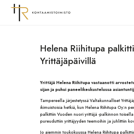
Helena Riihitupa palkitti
Yrittäjäpäivillä
Yrittäjä Helena Riihitupa vastaanotti arvostetu
sijan ja puhui paneelikeskustelussa asiantunti
Tampereella järjestetyssä Valtakunnalliset Yrittäjä
ikimuistoisia hetkiä, kun Helena Riihitupa Oy:n per
palkittiin Vuoden nuori yrittäjä -palkinnon toise
pureuduttiin yrittäjyyden teemoihin ja juhlittiin k
Jo aiemmin toukokuussa Helena Riihitupa palkittii