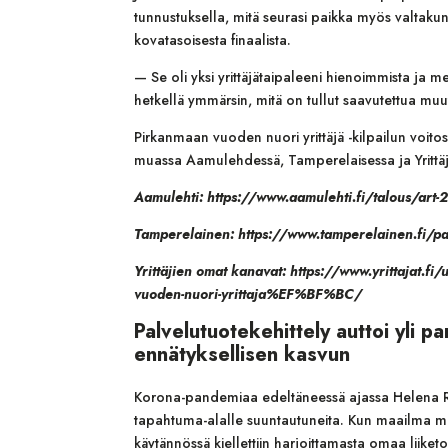
tunnustuksella, mitä seurasi paikka myös valtakun
kovatasoisesta finaalista.
— Se oli yksi yrittäjätaipaleeni hienoimmista ja mer
hetkellä ymmärsin, mitä on tullut saavutettua mu
Pirkanmaan vuoden nuori yrittäjä -kilpailun voitost
muassa Aamulehdessä, Tamperelaisessa ja Yrittä
Aamulehti: https://www.aamulehti.fi/talous/ar
Tamperelainen: https://www.tamperelainen.fi/p
Yrittäjien omat kanavat: https://www.yrittajat.fi
vuoden-nuori-yrittaja%EF%BF%BC/
Palvelutuotekehittely auttoi yli pa
ennätyksellisen kasvun
Korona-pandemiaa edeltäneessä ajassa Helena Riih
tapahtuma-alalle suuntautuneita. Kun maailma meni
käytännössä kiellettiin harjoittamasta omaa liike