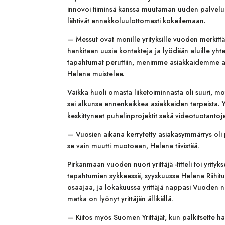
innovoi tiiminsä kanssa muutaman uuden palvelun, 
lähtivät ennakkoluulottomasti kokeilemaan.
— Messut ovat monille yrityksille vuoden merkitt
hankitaan uusia kontakteja ja lyödään aluille yh
tapahtumat peruttiin, menimme asiakkaidemme asiak
Helena muistelee.
Vaikka huoli omasta liiketoiminnasta oli suuri, mot
sai alkunsa ennenkaikkea asiakkaiden tarpeista. Y
keskittyneet puhelinprojektit sekä videotuotantoje
— Vuosien aikana kerrytetty asiakasymmärrys ol
se vain muutti muotoaan, Helena tiivistää.
Pirkanmaan vuoden nuori yrittäjä -titteli toi yrityk
tapahtumien sykkeessä, syyskuussa Helena Riihitup
osaajaa, ja lokakuussa yrittäjä nappasi Vuoden nuor
matka on lyönyt yrittäjän ällikällä.
— Kiitos myös Suomen Yrittäjät, kun palkitsette h