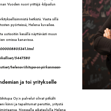
nan Vuoden nuori yrittäjä -kilpailun
kityksellisimmistä hetkistä. Vasta sillä
utosten pyörteissä, Helena kuvailee.
a uutisoitiin kesällä näyttävästi muun
jien omissa kanavissa.
t-2000008805341.html
aikalliset/5447580
/uutiset/helena-riihitupa-on-pirkanmaan-
ndemian ja toi yritykselle
itupa Oy:n palvelut olivat pitkälti
 kiinni ja tapahtumat peruttiin, yritystä
toimintaansa. Nopealla aikataululla Helena