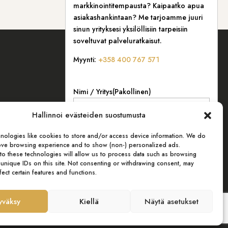
markkinointitempausta? Kaipaatko apua
asiakashankintaan? Me tarjoamme juuri
sinun yrityksesi yksilöllisiin tarpeisiin
soveltuvat palveluratkaisut.
Myynti:
+358 400 767 571
Nimi / Yritys
(Pakollinen)
Hallinnoi evästeiden suostumusta
nologies like cookies to store and/or access device information. We do
Sähköposti
(Pakollinen)
rove browsing experience and to show (non-) personalized ads.
to these technologies will allow us to process data such as browsing
 unique IDs on this site. Not consenting or withdrawing consent, may
fect certain features and functions.
Puhelin
(Pakollinen)
yväksy
Kiellä
Näytä asetukset
Sulje
Viesti
(Pakollinen)