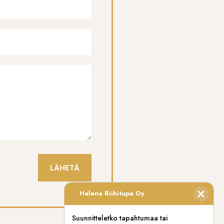
LÄHETÄ
Helena Riihitupa Oy
Suunnitteletko tapahtumaa tai