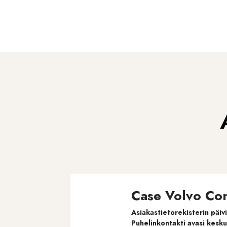
Case Volvo Con
Asiakastietorekisterin päiv
Puhelinkontakti avasi kesku