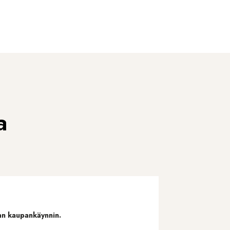
a
van kaupankäynnin.