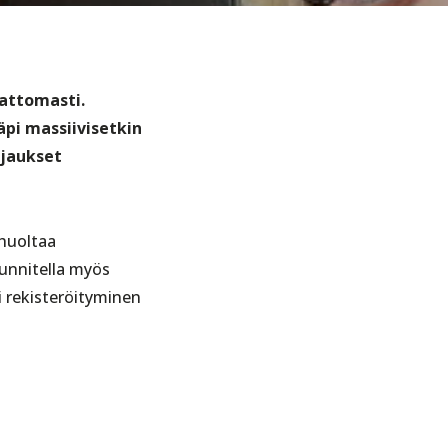
kattomasti.
pi massiivisetkin
rjaukset
 huoltaa
unnitella myös
i rekisteröityminen