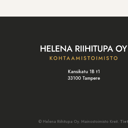
Kansikatu 1B t1
33100 Tampere
© Helena Riihitupa Oy. Mainostoimisto Kreit.
Tie