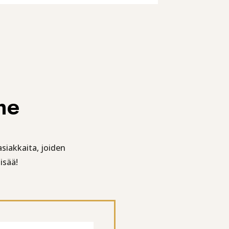
me
siakkaita, joiden
isää!