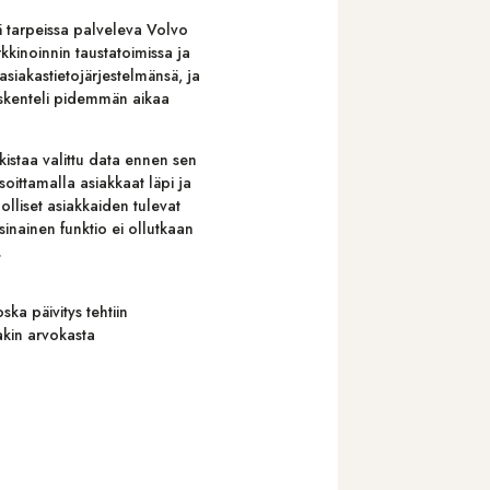
 tarpeissa palveleva Volvo
kinoinnin taustatoimissa ja
asiakastietojärjestelmänsä, ja
öskenteli pidemmän aikaa
kistaa valittu data ennen sen
soittamalla asiakkaat läpi ja
olliset asiakkaiden tulevat
sinainen funktio ei ollutkaan
.
ka päivitys tehtiin
akin arvokasta