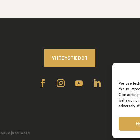
YHTEYSTIEDOT
We use tech
this to imp
Consenting 
behavior or
adversely af
H
tosuojaseloste