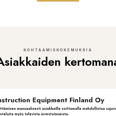
KOHTAAMISKOKEMUKSIA
Asiakkaiden kertoman
struction Equipment Finland Oy
ittäminen manuaalisesti asiakkaille soittamalla mahdollistaa suju
steluita myös tulevista investoinneista.