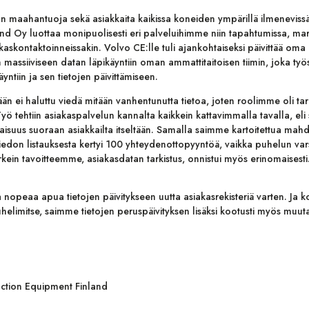
maahantuoja sekä asiakkaita kaikissa koneiden ympärillä ilmenevissä
d Oy luottaa monipuolisesti eri palveluihimme niin tapahtumissa, mark
kaskontaktoinneissakin. Volvo CE:lle tuli ajankohtaiseksi päivittää oma 
massiiviseen datan läpikäyntiin oman ammattitaitoisen tiimin, joka ty
äyntiin ja sen tietojen päivittämiseen.
än ei haluttu viedä mitään vanhentunutta tietoa, joten roolimme oli tar
Työ tehtiin asiakaspalvelun kannalta kaikkein kattavimmalla tavalla, eli 
saisuus suoraan asiakkailta itseltään. Samalla saimme kartoitettua mahd
stiedon listauksesta kertyi 100 yhteydenottopyyntöä, vaikka puhelun var
rkein tavoitteemme, asiakasdatan tarkistus, onnistui myös erinomaisesti
opeaa apua tietojen päivitykseen uutta asiakasrekisteriä varten. Ja kos
helimitse, saimme tietojen peruspäivityksen lisäksi kootusti myös muut
ction Equipment Finland