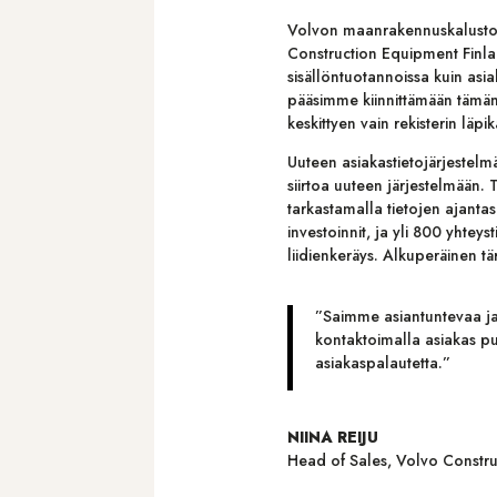
Volvon maanrakennuskaluston 
Construction Equipment Finlan
sisällöntuotannoissa kuin asia
pääsimme kiinnittämään tämän 
keskittyen vain rekisterin läpik
Uuteen asiakastietojärjestelmä
siirtoa uuteen järjestelmään. 
tarkastamalla tietojen ajanta
investoinnit, ja yli 800 yhtey
liidienkeräys. Alkuperäinen tä
”Saimme asiantuntevaa ja n
kontaktoimalla asiakas pu
asiakaspalautetta.”
NIINA REIJU
Head of Sales
,
Volvo Constru